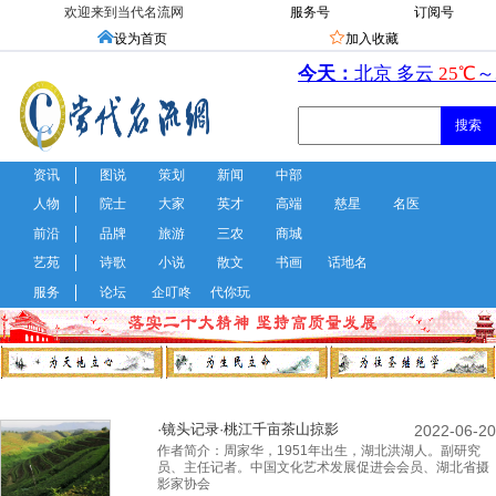
欢迎来到当代名流网
服务号
订阅号


设为首页
加入收藏
资讯
图说
策划
新闻
中部
人物
院士
大家
英才
高端
慈星
名医
前沿
品牌
旅游
三农
商城
艺苑
诗歌
小说
散文
书画
话地名
服务
论坛
企叮咚
代你玩
·镜头记录·桃江千亩茶山掠影
2022-06-20
作者简介：周家华，1951年出生，湖北洪湖人。副研究
员、主任记者。中国文化艺术发展促进会会员、湖北省摄
影家协会