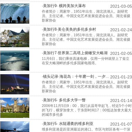
·美加行9· 横跨美加大瀑布
2021-03-05
作者简介：周家华，1951年出生，湖北洪湖人。副研究
员、主任记者。中国文化艺术发展促进会会员、湖北省摄
影家协会
·美加行8·美仑美奂的多伦多乡村
2021-02-24
作者简介：周家华，1951年出生，湖北洪湖人。副研究
员、主任记者。中国文化艺术发展促进会会员、湖北省摄
影家协会
·美加行7·世界第二高塔上俯瞰安大略湖
2021-02-05
11月6日，我们乘坐高速电梯，仅用一分钟就登上了耸立
在安大略湖畔的多伦多国家电视塔。
·镜头记录·海花岛：十年磨一剑，一夕露峥嵘
2021-01-23
作者简介：周家华，1951年出生，湖北洪湖人。副研究
员、主任记者。中国文化艺术发展促进会会员、湖北省摄
影家协会
·美加行6· 多伦多大学一瞥
2021-01-14
2006年11月5日9：00，我们从温哥华起飞，经近5个小时
的飞行，横穿加拿大，于东部时间17：00抵达加拿大最大
的城市多伦多
·美加行5· 水陆通衢的维多利亚
2021-01-07
维多利亚港是距亚洲最近的港口。市区与郊区各有一个深